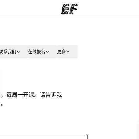
程
办公室
关
联系我们
在线报名
更多
提供的课程
查找您附近的办公室
程，每周一开课。请告诉我
价。