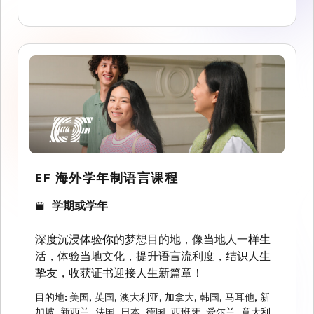
EF 海外学年制语言课程
学期或学年
深度沉浸体验你的梦想目的地，像当地人一样生
活，体验当地文化，提升语言流利度，结识人生
挚友，收获证书迎接人生新篇章！
目的地
:
美国
,
英国
,
澳大利亚
,
加拿大
,
韩国
,
马耳他
,
新
加坡
,
新西兰
,
法国
,
日本
,
德国
,
西班牙
,
爱尔兰
,
意大利
,