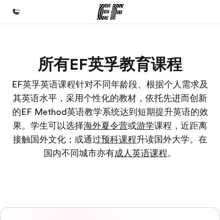
首页
所有EF英孚教育课程
欢迎来到英孚教育
课程
EF英孚英语课程针对不同年龄段、根据个人需求及
其英语水平，采用个性化的教材，依托先进而创新
查看所有英孚提供的课程
的EF Method英语教学系统达到短期提升英语的效
办公室
果。学生可以选择
海外夏令营
或
游学
课程，近距离
查找您附近的办公室
接触国外文化；或通过
预科课程
升读国外大学。在
关于我们
国内不同城市亦有
成人英语课程
。
企业文化
职业发展
加入我们