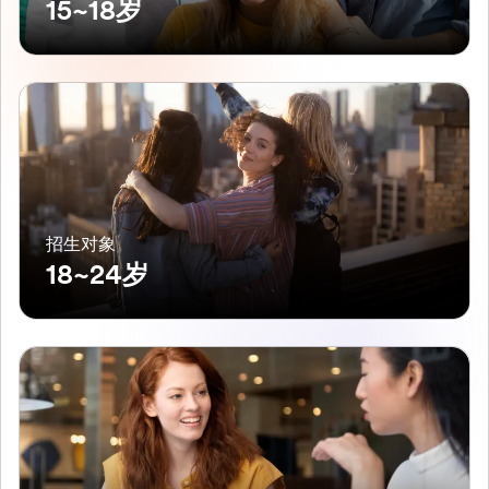
15~18岁
招生对象
18~24岁