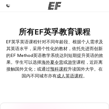
首页
所有EF英孚教育课程
欢迎来到英孚教育
课程
EF英孚英语课程针对不同年龄段、根据个人需求及
其英语水平，采用个性化的教材，依托先进而创新
查看所有英孚提供的课程
的EF Method英语教学系统达到短期提升英语的效
办公室
果。学生可以选择
海外夏令营
或
游学
课程，近距离
查找您附近的办公室
接触国外文化；或通过
预科课程
升读国外大学。在
关于我们
国内不同城市亦有
成人英语课程
。
企业文化
职业发展
加入我们