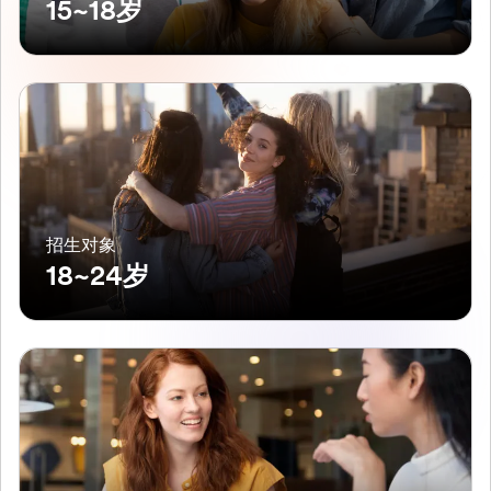
15~18岁
招生对象
18~24岁