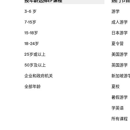
按年龄选择EF课程
热门节目
3-6 岁
游学
7-15岁
成人游学
15-18岁
日本游学
18-24岁
夏令营
25岁或以上
美国游学
50岁及以上
英国游学
企业和政府机关
新加坡游
全部年龄
夏校
暑假游学
学英语
所有课程