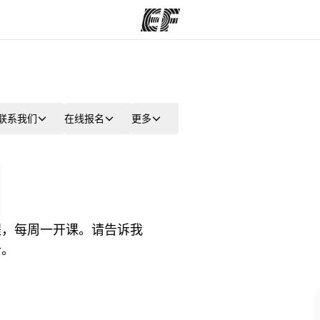
程
办公室
关
联系我们
在线报名
更多
提供的课程
查找您附近的办公室
程，每周一开课。请告诉我
价。