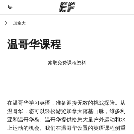
加拿大
首页
欢迎来到英孚教育
温哥华课程
课程
查看所有英孚提供的课程
索取免费课程资料
办公室
查找您附近的办公室
关于我们
EF校区
EF校区
在温哥华学习英语，准备迎接无数的挑战探险。从
企业文化
温哥华，您可以轻松游览加拿大落基山脉，维多利
职业发展
亚和温哥华岛。温哥华提供给您大量户外运动和水
加入我们
上运动的机会。我们在温哥华设置的英语课程侧重