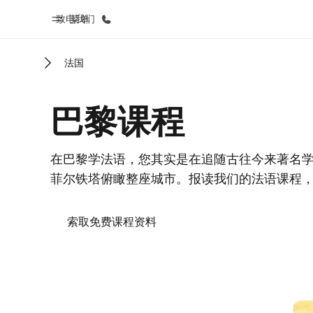
致电我们
菜单
法国
首页
课
巴黎课程
欢迎来到英孚教育
查看所有英孚
在巴黎学法语，您其实是在追随古往今来著名
菲尔铁塔俯瞰整座城市。报读我们的法语课程
索取免费课程资料