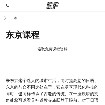
日本
首页
欢迎来到英孚教育
东京课程
课程
查看所有英孚提供的课程
索取免费课程资料
办公室
查找您附近的办公室
关于我们
EF校区
EF校区
来东京这个迷人的城市生活，同时提高您的日语。
企业文化
东京的与众不同之处在于，它在尽享现代化科技的
职业发展
同时，也同样传承了古老的传统。在一座铁塔的拐
加入我们
角处您可以看见神道教寺庙跃然于眼前。对于日语