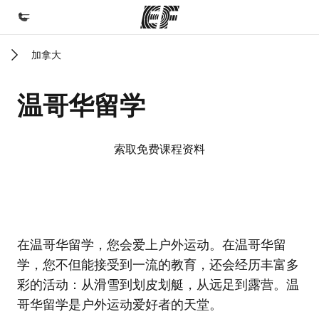
加拿大
首页
欢迎来到英孚教育
温哥华留学
课程
查看所有英孚提供的课程
索取免费课程资料
办公室
查找您附近的办公室
关于我们
EF校区
EF校区
EF校区
EF校区
在温哥华留学，您会爱上户外运动。在温哥华留
企业文化
学，您不但能接受到一流的教育，还会经历丰富多
职业发展
彩的活动：从滑雪到划皮划艇，从远足到露营。温
加入我们
哥华留学是户外运动爱好者的天堂。