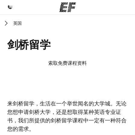
英国
首页
欢迎来到英孚教育
剑桥留学
课程
查看所有英孚提供的课程
索取免费课程资料
办公室
查找您附近的办公室
关于我们
EF校区
EF校区
EF校区
EF校区
来剑桥留学，生活在一个举世闻名的大学城。无论
企业文化
您想申请剑桥大学，还是想取得某种英语专业证
职业发展
书，我们所提供的剑桥留学课程中一定有一种符合
加入我们
您的需求。