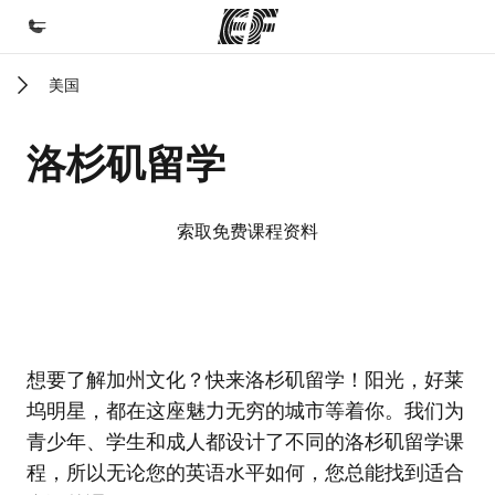
美国
首页
欢迎来到英孚教育
洛杉矶留学
课程
查看所有英孚提供的课程
索取免费课程资料
办公室
查找您附近的办公室
关于我们
EF校区
EF校区
EF校区
EF校区
想要了解加州文化？快来洛杉矶留学！阳光，好莱
企业文化
坞明星，都在这座魅力无穷的城市等着你。我们为
职业发展
青少年、学生和成人都设计了不同的洛杉矶留学课
加入我们
程，所以无论您的英语水平如何，您总能找到适合