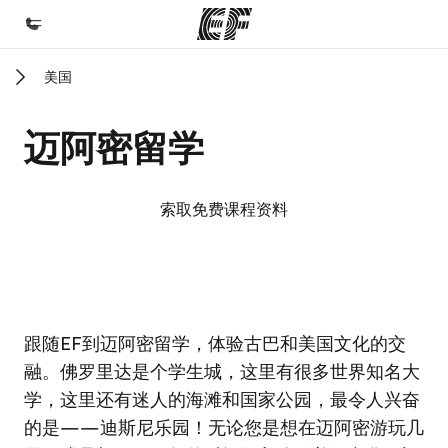
美国
首页
欢迎来到英孚教育
迈阿密留学
课程
查看所有英孚提供的课程
索取免费课程资料
办公室
查找您附近的办公室
关于我们
EF校区
EF校区
EF校区
EF校区
跟随EF到迈阿密留学，体验古巴和美国文化的交
企业文化
融。佛罗里达是个学生城，这里有很多世界知名大
职业发展
学，这里还有迷人的海滩和国家公园，最令人兴奋
加入我们
的是——迪斯尼乐园！无论您是想在迈阿密游玩几