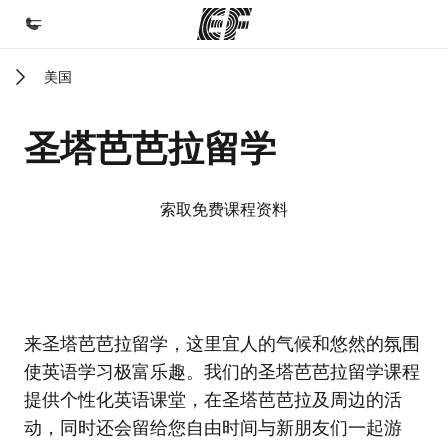
美国
首页
欢迎来到英孚教育
圣塔芭芭拉留学
课程
查看所有英孚提供的课程
索取免费课程资料
办公室
查找您附近的办公室
关于我们
EF校区
EF校区
EF校区
EF校区
来圣塔芭芭拉留学，这里宜人的气候和悠然的氛围
企业文化
使英语学习极富乐趣。我们的圣塔芭芭拉留学课程
职业发展
提供个性化英语课堂，在圣塔芭芭拉及周边的活
加入我们
动，同时还会留给您自由时间与新朋友们一起游