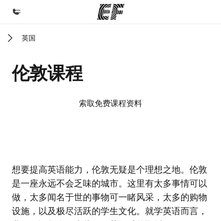
英国
首页
欢迎来到英孚教育
伦敦课程
课程
查看所有英孚提供的课程
索取免费课程资料
办公室
查找您附近的办公室
关于我们
EF校区
EF校区
想要提高英语能力，伦敦无疑是个理想之地。伦敦
企业文化
是一座永远不会乏味的城市。这里有太多事情可以
职业发展
做，太多闻名于世的事物可一睹风采，太多的购物
加入我们
设施，以及极尽活跃的学生文化。就学英语而言，