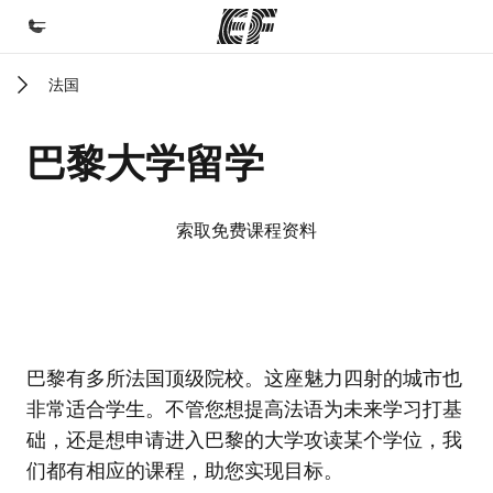
法国
首页
欢迎来到英孚教育
巴黎大学留学
课程
查看所有英孚提供的课程
索取免费课程资料
办公室
查找您附近的办公室
关于我们
EF校区
EF校区
EF校区
EF校区
巴黎有多所法国顶级院校。这座魅力四射的城市也
企业文化
非常适合学生。不管您想提高法语为未来学习打基
职业发展
础，还是想申请进入巴黎的大学攻读某个学位，我
加入我们
们都有相应的课程，助您实现目标。