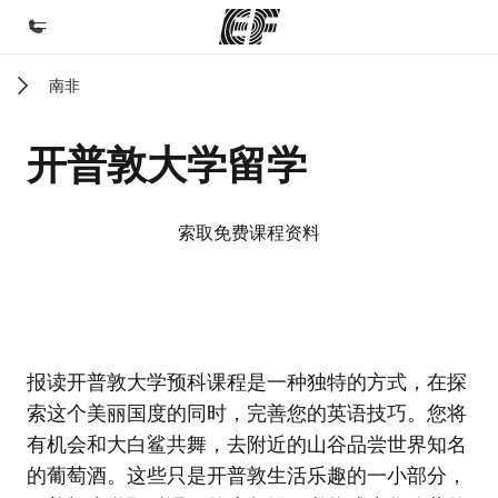
南非
首页
欢迎来到英孚教育
开普敦大学留学
课程
查看所有英孚提供的课程
索取免费课程资料
办公室
查找您附近的办公室
关于我们
EF校区
EF校区
EF校区
EF校区
报读开普敦大学预科课程是一种独特的方式，在探
企业文化
索这个美丽国度的同时，完善您的英语技巧。您将
职业发展
有机会和大白鲨共舞，去附近的山谷品尝世界知名
加入我们
的葡萄酒。这些只是开普敦生活乐趣的一小部分，