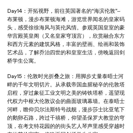
Day14：开拓视野，前往英国著名的“海滨伦敦”‒
布莱顿，漫步布莱顿海滩，游览世界闻名的皇家码
头，感受徐徐海风与英伦风情。参观英国皇室的豪
华宫殿英皇阁（又名皇家穹顶宫），欣赏融合东方
和西方元素的建筑风格，丰富的壁画、绘画和装饰
艺术品，了解乔治四世的和皇室生活，傍晚返回剑
桥学生公寓。
Day15：伦敦时光折叠之旅：用脚步丈量泰晤士河
畔的千年文明切片。从承载帝国血腥秘辛的伦敦塔
启程，穿过象征工业文明之美的铸铁塔桥，遥望现
代权力中枢大伦敦议会的曲面玻璃幕墙。在泰晤士
河畔，瞻仰贝尔法斯特号战舰，漫步莎士比亚笔下
的鹅卵石路，跨过千禧桥，仰望圣保罗大教堂的穹
顶，在考文特花园的的街头艺人琴声里感受穿越时