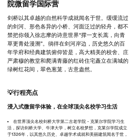
院微留学国际营
剑桥以其卓越的自然科学成就闻名于世。缓缓流过
的剑河、形色各异的小桥、河面泛过的轻舟，都不
禁把你领入徐志摩的诗意世界“撑一支长蒿，向青
草更青处漫溯”。徜徉在剑河岸边，历史悠久的百
年学府和经典建筑俯仰皆是，高大精美的校舍、庄
严肃穆的教堂和爬满青藤的红砖住宅矗立在满城的
绿树红花间，翠色葱茏，古意盎然。
💡行程亮点
浸入式微留学体验，在全球顶尖名校学习生活
在世界顶尖名校剑桥大学第二古老学院 - 克莱尔学院学习生
活，探访剑桥大学、牛津大学，树立名校梦想，克莱尔学院成立
于1326年，以其悠久历史、卓越学术成就和美丽建筑闻名于世，