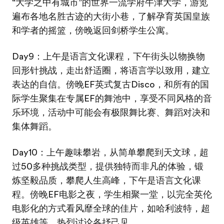
“大学之中有城市”的世界一流学府牛津大学，游览
遍布各地名胜古迹的大街小巷，了解孕育英国皇族
和学者的摇篮，傍晚返回剑桥学生公寓。
Day9：上午是语言文化课程，下午街头以物换物
回形针挑战，走出舒适圈，将语言学以致用，建立
表达的自信。傍晚EF英式复古Disco，和所有的国
际学生聚集在专属EF的舞池中，享受不同风格的音
乐环境，活动中可能会有极限舞比赛、舞蹈对决和
集体舞蹈。
Day10：上午趣味攀岩，从简单攀爬到天文球，超
过50多种挑战类型，提供独特而非凡的体验，锻
炼坚毅品质，攀爬人生高峰，下午是语言文化课
程。傍晚EF电影之夜，学生相聚一堂，以完全英伦
电影化的方式看风靡全球的佳片，如哈利波特，超
级英雄等，热烈讨论各抒己见。