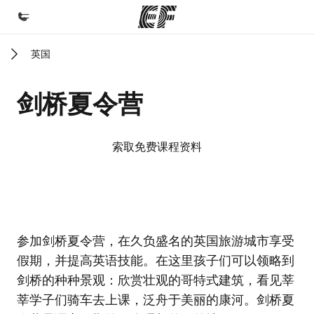
英国
首页
欢迎来到英孚教育
剑桥夏令营
课程
查看所有英孚提供的课程
索取免费课程资料
办公室
查找您附近的办公室
关于我们
EF校区
EF校区
参加剑桥夏令营，在久负盛名的英国旅游城市享受
企业文化
假期，并提高英语技能。在这里孩子们可以领略到
职业发展
剑桥的种种景观：欣赏壮观的哥特式建筑，看见莘
加入我们
莘学子们骑车去上课，泛舟于美丽的康河。剑桥夏