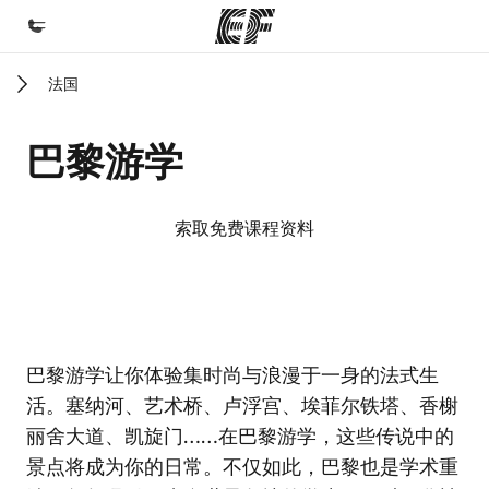
法国
首页
欢迎来到英孚教育
巴黎游学
课程
查看所有英孚提供的课程
索取免费课程资料
办公室
查找您附近的办公室
关于我们
EF校区
EF校区
巴黎游学让你体验集时尚与浪漫于一身的法式生
企业文化
活。塞纳河、艺术桥、卢浮宫、埃菲尔铁塔、香榭
职业发展
丽舍大道、凯旋门……在巴黎游学，这些传说中的
加入我们
景点将成为你的日常。不仅如此，巴黎也是学术重