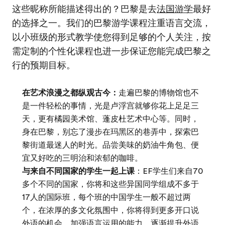
这些昵称所能描述得出的？巴黎是去
法国游学
最好
的选择之一。我们的巴黎游学课程注重语言交流，
以小班级的形式教学使您得到足够的个人关注，按
需定制的个性化课程也进一步保证您能完成巴黎之
行的预期目标。
在艺术浪漫之都纵观古今：
走遍巴黎的博物馆也不
是一件轻松的事情，光是卢浮宫就够你花上足足三
天，更有橘园美术馆、蓬皮杜艺术中心等。同时，
身在巴黎，别忘了漫步在玛黑区的巷弄中，探索巴
黎街道最迷人的时光。品尝美味的奶油牛角包、便
宜又好吃的三明治和浓郁的咖啡。
与来自不同国家的学生一起上课
：EF学生们来自70
多个不同的国家，你将和这些异国同学组成不多于
17人的国际班，每个班的中国学生一般不超过两
个，在浓厚的多文化氛围中，你将得到更多开口说
外语的机会，加强语言运用的能力，逐渐提升外语