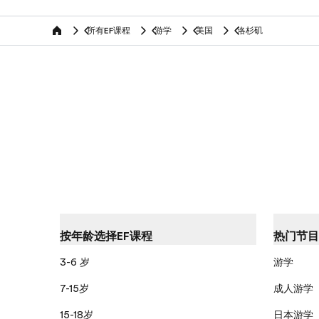
所有EF课程
游学
美国
洛杉矶
home
按年龄选择EF课程
热门节目
3-6 岁
游学
7-15岁
成人游学
15-18岁
日本游学