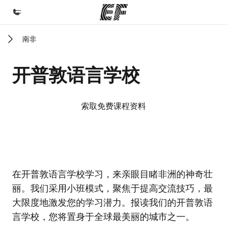
南非
首页
欢迎来到英孚教育
开普敦语言学校
课程
查看所有英孚提供的课程
索取免费课程资料
办公室
查找您附近的办公室
关于我们
EF校区
EF校区
在开普敦语言学校学习，来亲眼目睹非洲的神奇壮
企业文化
丽。我们采用小班模式，聚焦于提高交流技巧，最
职业发展
大限度地激发您的学习潜力。报读我们的开普敦语
加入我们
言学校，您将置身于全球最美丽的城市之一。