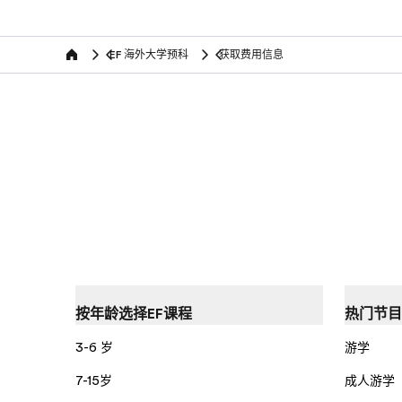
EF 海外大学预科
获取费用信息
Home
按年龄选择EF课程
热门节目
3-6 岁
游学
7-15岁
成人游学