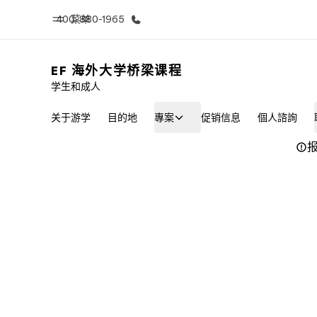
400-880-1965
菜单
EF 海外大学桥梁课程
学生和成人
首页
课
关于游学
目的地
專案
促销信息
個人諮詢
欢迎来到英孚教育
查看所有英孚
报