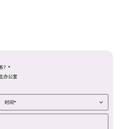
系？
*
生办公室
时间
*