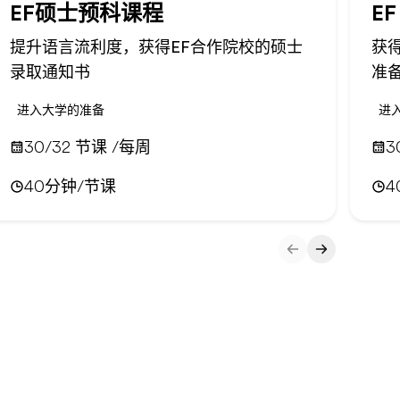
EF硕士预科课程
E
提升语言流利度，获得EF合作院校的硕士
获
录取通知书
准
进入大学的准备
进
30/32 节课 /每周
3
40分钟/节课
4