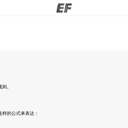
程
办公室
关
提供的课程
查找您附近的办公室
规则。
这样的公式来表达：