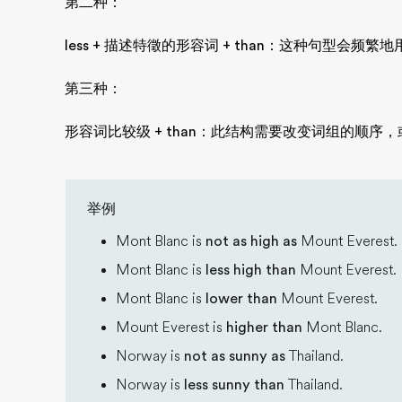
第二种：
less + 描述特徵的形容词
+ than：
这种句型会频繁地
第三种：
形容词比较级 + than：
此结构需要改变词组的顺序，
举例
Mont Blanc is
not as high as
Mount Everest.
Mont Blanc is
less high than
Mount Everest.
Mont Blanc is
lower than
Mount Everest.
Mount Everest is
higher than
Mont Blanc.
Norway is
not as sunny as
Thailand.
Norway is
less sunny than
Thailand.