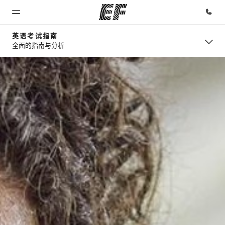
英语考试指南
全面的指南与分析
首页
课程
办公室
关于我
职业发
们
展
欢迎来到英
查看所有英
查找您附近
孚教育
孚提供的课
的办公室
企业文化
加入我们
程