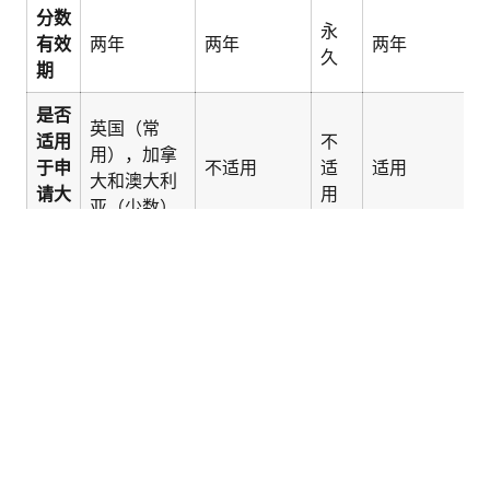
分数
永
有效
两年
两年
两年
久
期
是否
英国（常
适用
不
用），加拿
于申
不适用
适
适用
大和澳大利
请大
用
亚（少数）
学？
测试您的英语水平
是否
不
适用
英国，加拿
不适用
适
澳洲
于移
大，澳洲
用
民？
是否
适用
适
于求
不适用
适用
不适用
用
职