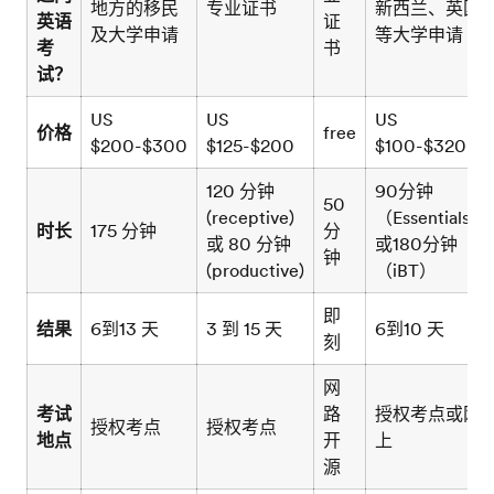
地方的移民
专业证书
新西兰、英国
英语
证
及大学申请
等大学申请
考
书
试？
US
US
US
价格
free
$200-$300
$125-$200
$100-$320
120 分钟
90分钟
50
(receptive)
（Essentials）
时长
175 分钟
分
或 80 分钟
或180分钟
钟
(productive)
（iBT）
即
结果
6到13 天
3 到 15 天
6到10 天
刻
网
考试
路
授权考点或网
授权考点
授权考点
地点
开
上
源