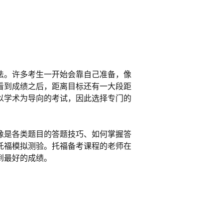
法。许多考生一开始会靠自己准备，像
看到成绩之后，距离目标还有一大段距
以学术为导向的考试，因此选择专门的
像是各类题目的答题技巧、如何掌握答
托福模拟测验。托福备考课程的老师在
到最好的成绩。
课程、到住家附近的补习班上托福的备
数的托福备考课程为期至少两个月，而
您还得考虑到申请大学的截止日，因此