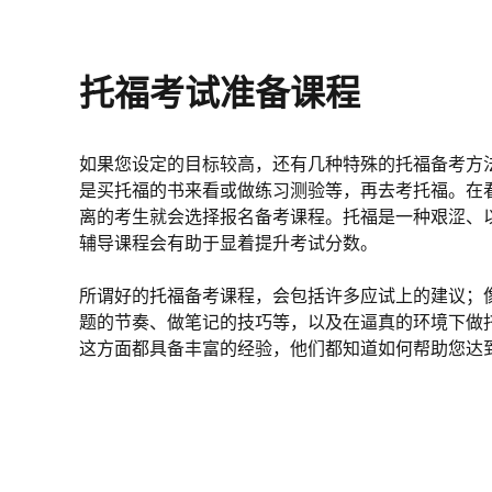
托福考试准备课程
如果您设定的目标较高，还有几种特殊的托福备考方
是买托福的书来看或做练习测验等，再去考托福。在
离的考生就会选择报名备考课程。托福是一种艰涩、
辅导课程会有助于显着提升考试分数。
所谓好的托福备考课程，会包括许多应试上的建议；
题的节奏、做笔记的技巧等，以及在逼真的环境下做
这方面都具备丰富的经验，他们都知道如何帮助您达
托福备考课程的种类繁多，三大类型分别是参加线上
考班，还有参加国外的托福备考课程。您要知道，多
要让您有效提升托福成绩所需的时间，也是这么久。
在时间的安排上务必充足。