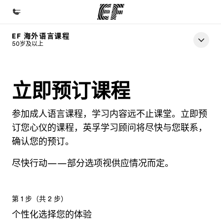
EF 海外语言课程
首页
50岁及以上
欢迎来到英孚教育
课程
立即预订课程
查看所有英孚提供的课程
参加成人语言课程，学习内容远不止课堂。立即预
办公室
订您心仪的课程，英孚学习顾问将尽快与您联系，
查找您附近的办公室
确认您的预订。
关于我们
尽快行动——部分选项视供应情况而定。
企业文化
职业发展
第 1 步（共 2 步）
加入我们
个性化选择您的体验