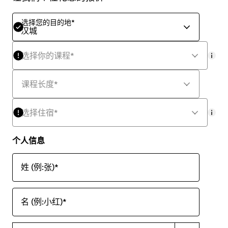
选择您的目的地
*
汉城
选择你的课程
*
mor
课程长度
*
选择住宿
*
mor
个人信息
姓 (例:张)
*
名 (例:小红)
*