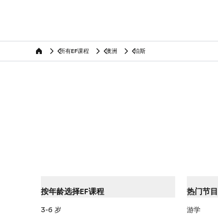
所有EF课程
澳洲
珀斯
home
按年龄选择EF课程
热门节目
3-6 岁
游学