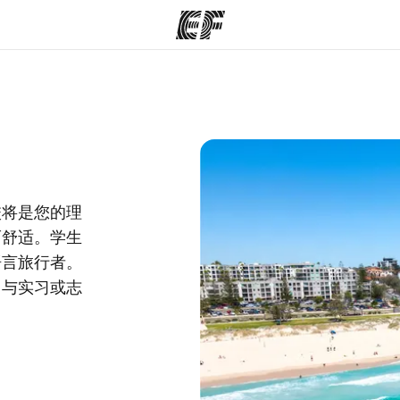
程
办公室
关
提供的课程
查找您附近的办公室
校将是您的理
而舒适。学生
语言旅行者。
习与实习或志