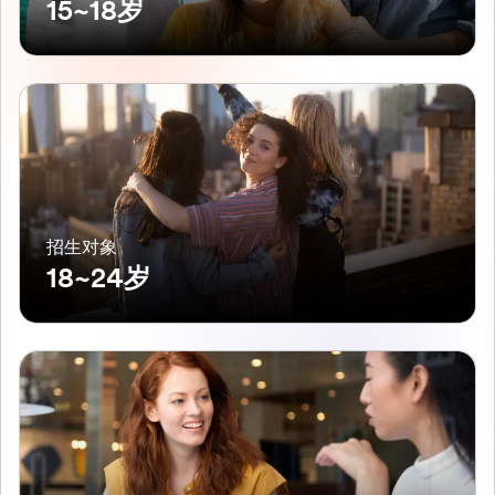
15~18岁
招生对象
18~24岁