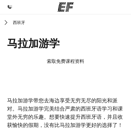
西班牙
首页
欢迎来到英孚教育
马拉加游学
课程
查看所有英孚提供的课程
索取免费课程资料
办公室
查找您附近的办公室
关于我们
EF校区
EF校区
马拉加游学带您去海边享受无穷无尽的阳光和派
企业文化
对。马拉加游学完美结合严肃的西班牙语学习和课
职业发展
堂外无穷的乐趣。想要快速提升西班牙语，并且收
加入我们
获愉快的假期，没有比马拉加游学更好的选择了！