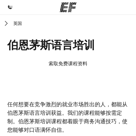
英国
首页
欢迎来到英孚教育
伯恩茅斯语言培训
课程
查看所有英孚提供的课程
索取免费课程资料
办公室
查找您附近的办公室
关于我们
EF校区
EF校区
任何想要在竞争激烈的就业市场胜出的人，都能从
企业文化
伯恩茅斯语言培训获益。我们的课程能够按需定
职业发展
制。伯恩茅斯培训课程都着眼于商务沟通技巧，使
加入我们
您能够对口语满怀自信。