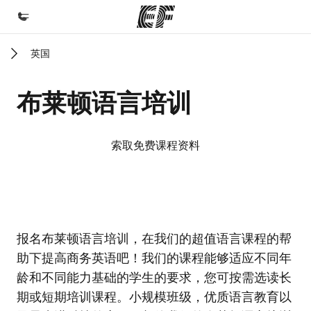
英国
首页
欢迎来到英孚教育
布莱顿语言培训
课程
查看所有英孚提供的课程
索取免费课程资料
办公室
查找您附近的办公室
关于我们
EF校区
EF校区
报名布莱顿语言培训，在我们的超值语言课程的帮
企业文化
助下提高商务英语吧！我们的课程能够适应不同年
职业发展
龄和不同能力基础的学生的要求，您可按需选读长
加入我们
期或短期培训课程。小规模班级，优质语言教育以