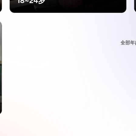
18~24岁
全部年