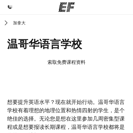
加拿大
首页
欢迎来到英孚教育
温哥华语言学校
课程
查看所有英孚提供的课程
索取免费课程资料
办公室
查找您附近的办公室
关于我们
EF校区
EF校区
想要提升英语水平？现在就开始行动。温哥华语言
企业文化
学校有着理想的地理位置和热情四射的学生，是个
职业发展
绝佳的选择。无论您是想在这里参加几周密集型课
加入我们
程或是想要报读长期课程，温哥华语言学校都将是