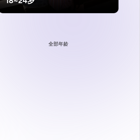
18~24岁
全部年龄