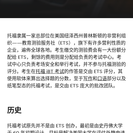
托福隶属一家总部位在美国纽泽西州普林斯顿的非营利组
织——教育测验服务社（ETS），旗下有许多营利性质的
企业，遍佈全球各地。考生缴交的测验费会有一大份额分
配给 ETS，剩馀的费用则是分配给负责的考试中心。考
试中心只负责考场安全和举行考试，并不参与托福测验的
评分。考生在
托福 iBT 考试
的作答是交由 ETS 评分，其
使用软体来算出选择题的分数，至于
写作
和
口语
部分以及
纸笔型态的托福考试，是交由 ETS 庞大的批改团队。
历史
托福考试原先并不是由 ETS 创办，最初是由史丹佛大学
于 60 年初期设计，目标是解决美国大学在评估外籍申请