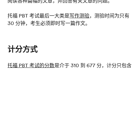
阅读各种篇幅的文章，并回答有关文章的问题。
托福 PBT 考试最后一大类是
写作测验
，测验时间为只有
30 分钟，考生必须即时写一篇作文。
计分方式
托福 PBT 考试的分数
是介于 310 到 677 分，计分只包含
前三大类测验。写作测验不包含在总分内，而是独立评分
（0 到 6 分）。托福 PBT 分数效期为两年，凡是接受托
测试您的英语水平
福 iBT 分数的大学，都可以用 PBT 考试的分数取代。多
数美国的大学都会对申请入学者要求托福 iBT 须达到的最
低门槛。如申请者考的是托福 PBT，ETS 有公布成绩转
换表，因此要将 PBT 的成绩转为 iBT 的分数并不难。
首页
托福考试
PBT
Home