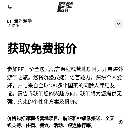
EF 海外游学
首页
14-17 岁
欢迎来到英孚教育
获取免费报价
课程
查看所有英孚提供的课程
办公室
参加EF一价全包式语言课程或营地项目，开启海外
游学之旅。您将沉浸式提升语言能力，深耕个人爱
查找您附近的办公室
好，并与来自全球100多个国家的同龄人缔结友
关于我们
谊。请告诉我们您的兴趣方向，我们将为您提供无
企业文化
强制约束的个性化方案及报价。
职业发展
价格包括课程或营地项目、航班和EF领队接送、全天
加入我们
候支持、住宿、餐饮、活动、短途旅行等。