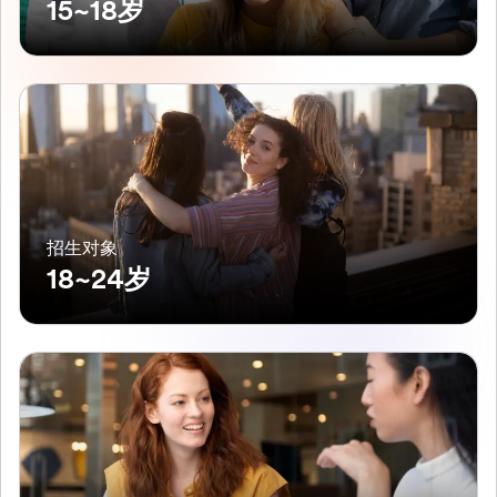
15~18岁
招生对象
18~24岁