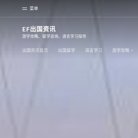
菜单
EF出国资讯
游学攻略、留学咨询、语言学习指导
首页
课
欢迎来到英孚教育
查看所有英孚
出国资讯首页
出国留学
语言学习
游学攻略