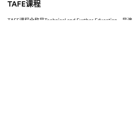
TAFE课程
TAFE课程全称是Technical and Further Education，是澳
洲全国通用的职业技术教育形式，由澳洲政府颁发文凭，
专门提供职业教育及培训课程。 TAFE课程毕业后的证书
索取免费课程资料
有四级：
一级到四级证书（Certificate I-IV）
职业入门技能及培训，提供行业相关知识和技能的基础训
练，课程长度从6个月到2年不等。
文凭（Diploma）
主要培养工业行业领域及其辅助职业的学生，需要一到两
年的全日制学习。
高级文凭（High Diploma）