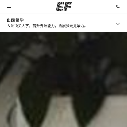
出国留学
入读顶尖大学，提升外语能力，拓展多元竞争力。
首页
课程
办公室
关于我
职业发
们
展
欢迎来到英
查看所有英
查找您附近
孚教育
孚提供的课
的办公室
企业文化
加入我们
程