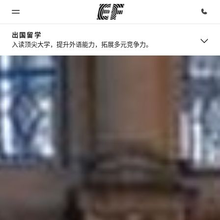
出国留学
入读顶尖大学，提升外语能力，拓展多元竞争力。
首页
课程
办公室
关于我
职业发
们
展
欢迎来到英
查看所有英
查找您附近
孚教育
孚提供的课
的办公室
企业文化
加入我们
程