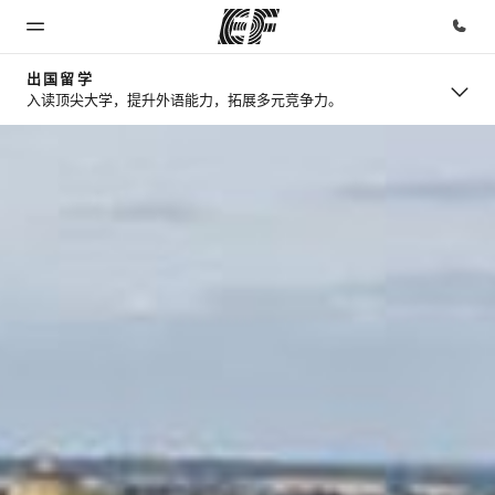
出国留学
入读顶尖大学，提升外语能力，拓展多元竞争力。
首页
课程
办公室
关于我
职业发
们
展
欢迎来到英
查看所有英
查找您附近
孚教育
孚提供的课
的办公室
企业文化
加入我们
程