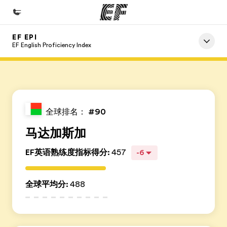
EF EPI
首页
EF English Proficiency Index
欢迎来到英孚教育
课程
查看所有英孚提供的课程
全球排名：
#90
办公室
马达加斯加
查找您附近的办公室
EF英语熟练度指标得分
:
457
-6
关于我们
企业文化
全球平均分
:
488
职业发展
加入我们