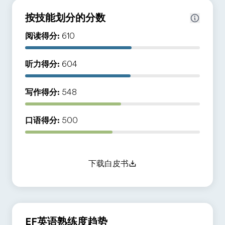
按技能划分的分数
阅读得分:
610
听力得分:
604
写作得分:
548
口语得分:
500
下载白皮书
EF英语熟练度趋势