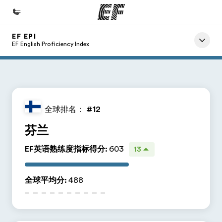
EF EPI
首页
EF English Proficiency Index
欢迎来到英孚教育
课程
查看所有英孚提供的课程
全球排名：
#12
办公室
芬兰
查找您附近的办公室
EF英语熟练度指标得分
:
603
13
关于我们
企业文化
全球平均分
:
488
职业发展
加入我们