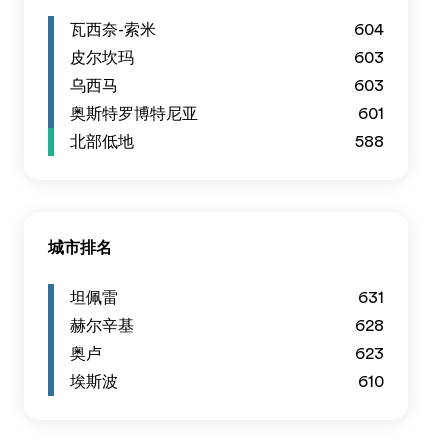
瓦西奈-索米
604
皮尔坎玛
603
乌西马
603
奥斯特罗博特尼亚
601
北部低地
588
城市排名
坦佩雷
631
赫尔辛基
628
奥卢
623
埃斯波
610