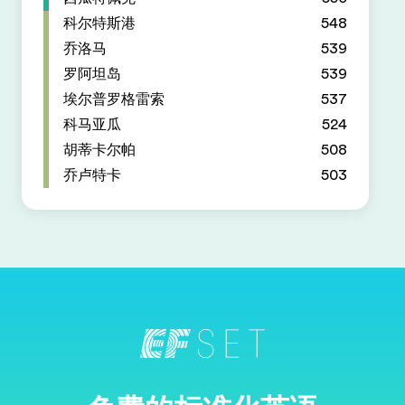
科尔特斯港
548
乔洛马
539
罗阿坦岛
539
埃尔普罗格雷索
537
科马亚瓜
524
胡蒂卡尔帕
508
乔卢特卡
503