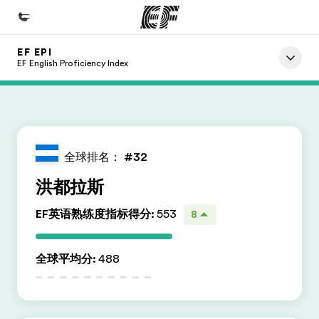
EF EPI
首页
EF English Proficiency Index
欢迎来到英孚教育
课程
查看所有英孚提供的课程
全球排名：
#32
办公室
洪都拉斯
查找您附近的办公室
EF英语熟练度指标得分
:
553
8
关于我们
企业文化
全球平均分
:
488
职业发展
加入我们