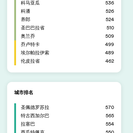
科马亚瓜
536
科潘
526
养郎
524
圣巴巴拉省
510
奥兰乔
509
乔卢特卡
499
埃尔帕拉伊索
489
伦皮拉省
462
城市排名
圣佩德罗苏拉
570
特古西加尔巴
565
拉塞巴
554
西瓜特佩克
550