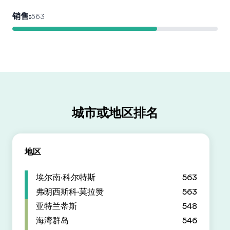
销售
:
563
城市或地区排名
地区
埃尔南·科尔特斯
563
弗朗西斯科·莫拉赞
563
亚特兰蒂斯
548
海湾群岛
546