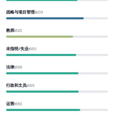
战略与项目管理
:
609
教师
:
525
未指明/失业
:
550
法律
:
568
行政和文员
:
569
运营
:
582