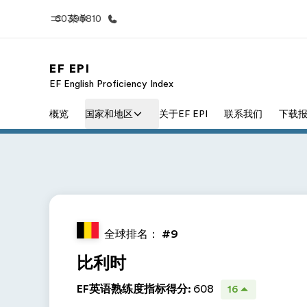
60395810
菜单
EF EPI
EF English Proficiency Index
首页
课
概览
国家和地区
关于EF EPI
联系我们
下载
欢迎来到英孚教育
查看所有英孚
全球排名：
#9
比利时
EF英语熟练度指标得分
:
608
16