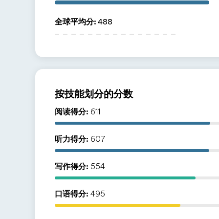
全球平均分
:
488
按技能划分的分数
阅读得分:
611
听力得分:
607
写作得分:
554
口语得分:
495