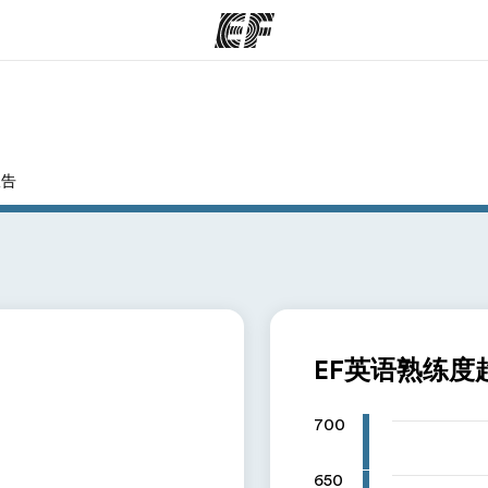
程
办公室
关
报告
提供的课程
查找您附近的办公室
EF英语熟练度
700
650