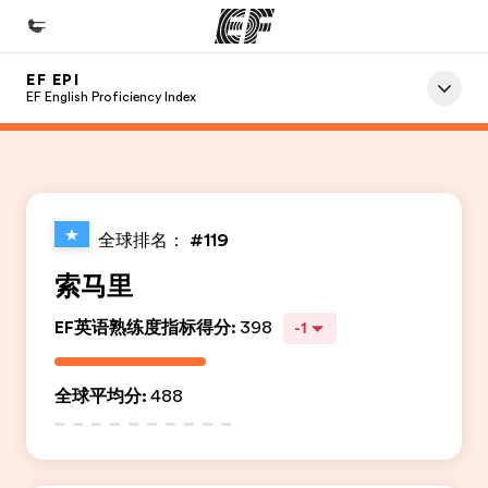
EF EPI
首页
EF English Proficiency Index
欢迎来到英孚教育
课程
查看所有英孚提供的课程
全球排名：
#119
办公室
索马里
查找您附近的办公室
EF英语熟练度指标得分
:
398
-1
关于我们
企业文化
全球平均分
:
488
职业发展
加入我们