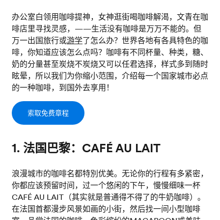
办公室白领用咖啡提神，女神逛街喝咖啡解渴，文青在咖
啡店里寻找灵感，——生活没有咖啡是万万不能的。但
万一出国旅行或
游学
了怎么办？世界各地有各具特色的咖
啡，你知道应该怎么点吗？咖啡有不同杯量、种类，糖、
奶的分量甚至炭烧不炭烧又可以任君选择，样式多到随时
眩晕，所以我们为你缩小范围，介绍每一个国家城市必点
的一种咖啡，到国外去享用！
索取免费章程
1. 法国巴黎：CAFÉ AU LAIT
浪漫城市的咖啡名都特別优美。无论你的行程有多紧密，
你都应该预留时间，过一个悠闲的下午，慢慢细味一杯
CAFÉ AU LAIT（其实就是普通得不得了的牛奶咖啡）。
在法国首都漫步风景如画的小街，然后找一间小型咖啡