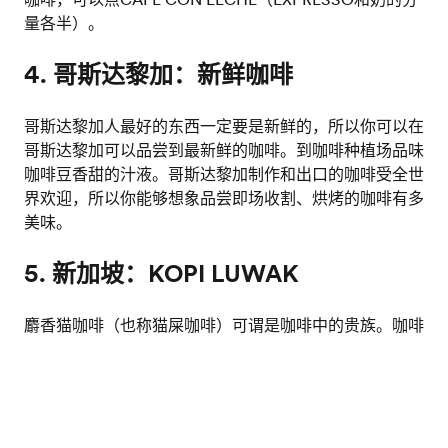
量各半）。
4. 哥斯达黎加：新鲜咖啡
哥斯达黎加人最好的东西一定要是新鲜的，所以你可以在
哥斯达黎加可以品尝到最新鲜的咖啡。到咖啡种植场品味
咖啡豆香甜的汁液。哥斯达黎加制作和出口的咖啡受全世
界欢迎，所以你能够想象品尝即场收割、烘烤的咖啡有多
美味。
5. 新加坡：KOPI LUWAK
麝香猫咖啡（也称猫屎咖啡）可谓是咖啡中的贵族。咖啡
豆来自印尼和马来西亚的热带雨林，味道芳香浓郁，但没
有咖啡的苦味；名叫LUWAK的野生麝香猫先吃下咖啡
索取免费课程资料
豆，然后排泄出来，变成我们俗称的猫屎咖啡。如果你不
懂欣赏，我们推荐TEH TARIK（拉茶），制法也是相当
特別，但不涉及动物和粪便。