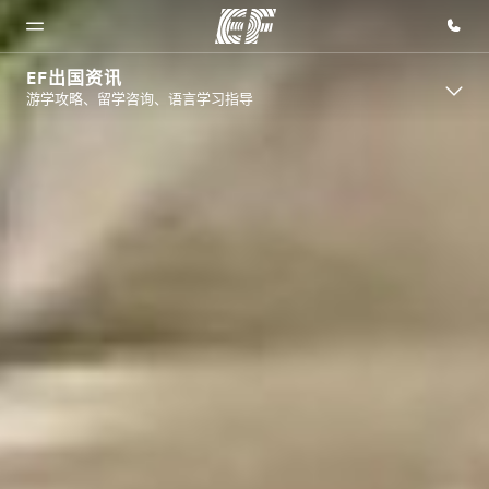
EF出国资讯
游学攻略、留学咨询、语言学习指导
首页
课程
办公室
关于我
职业发
们
展
欢迎来到英
查看所有英
查找您附近
孚教育
孚提供的课
的办公室
企业文化
加入我们
程