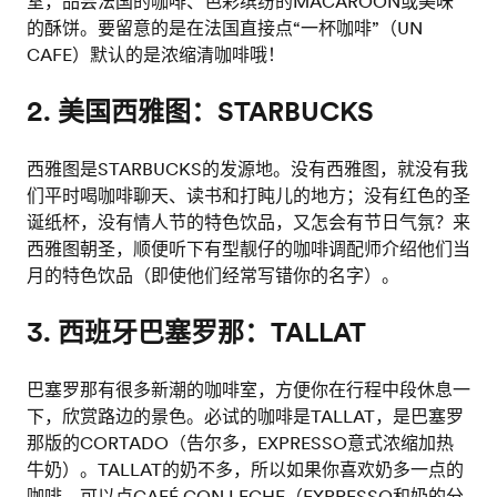
室，品尝法国的咖啡、色彩缤纷的MACAROON或美味
的酥饼。要留意的是在法国直接点“一杯咖啡”（UN
CAFE）默认的是浓缩清咖啡哦！
2. 美国西雅图：STARBUCKS
西雅图是STARBUCKS的发源地。没有西雅图，就没有我
们平时喝咖啡聊天、读书和打盹儿的地方；没有红色的圣
诞纸杯，没有情人节的特色饮品，又怎会有节日气氛？来
西雅图朝圣，顺便听下有型靓仔的咖啡调配师介绍他们当
月的特色饮品（即使他们经常写错你的名字）。
3. 西班牙巴塞罗那：TALLAT
巴塞罗那有很多新潮的咖啡室，方便你在行程中段休息一
下，欣赏路边的景色。必试的咖啡是TALLAT，是巴塞罗
那版的CORTADO（告尔多，EXPRESSO意式浓缩加热
牛奶）。TALLAT的奶不多，所以如果你喜欢奶多一点的
咖啡，可以点CAFÉ CON LECHE（EXPRESSO和奶的分